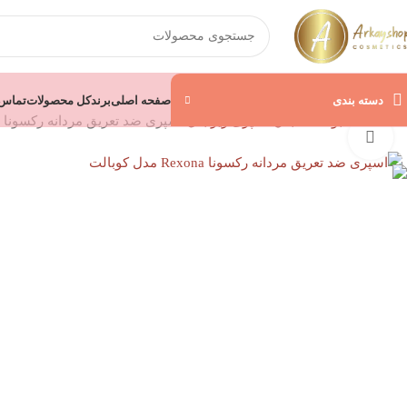
دسته بندی
صفحه اصلی
برند
کل محصولات
تماس ب
خانه
خوشبو کننده بدن
اسپری زیر بغل
اسپری ضد تعریق مردانه رکسونا Rexona مدل کوبالت حجم 200 میل
بزرگنمایی تصویر