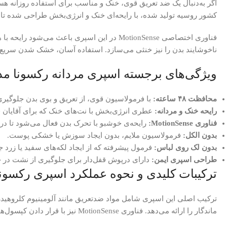
اگر به‌دنبال یک ضد تعریق قوی، خنک و مناسب برای استفاده روزانه هستید، اسپری ضد تعریق مردانه رکسونا Rexona مدل کو
کشور روسیه تولید شده، با رایحه‌ای خنک و انرژی‌بخش طراحی شده ت
فناوری اختصاصی MotionSense در این اسپری با
ناخوشایند بدن را نیز خنثی می‌سازد. استفاده آسان، خشک شدن سریع 
ویژگی‌های برجسته اسپری مردانه رکسونا مدل balt
محافظت ۴۸ ساعته:
با فرمولاسیون قوی، از تعریق و بوی بدن جلوگیری می‌کند و ح
رایحه خنک و مردانه:
عطری انرژی‌بخش با نت‌های خنک که برای آقایان
فناوری MotionSense:
رایحه‌ی خوشبو با تحرک بدن فعال می‌شود تا در
بدون الکل:
فرمولاسیون ملایم، بدون ایجاد سوزش یا خشکی پوست.
بدون لک روی لباس:
فرمول پیشرفته که از ایجاد لکه‌های سفید یا زرد ج
طراحی اسپری ایمن:
دارای درپوش قفل‌دار برای جلوگیری از نشت در ح
ترکیبات کلیدی و نحوه عملکرد اسپری رکسونا مدل 
ترکیب اصلی این اسپری شامل مواد ضدتعریق مانند آلومینیوم کلروهیدر
ماندگار را ارائه می‌دهد. فناوری MotionSense نیز با قرار دادن کپسول‌های میکروسکوپی روی پوست، به محض حرکت بدن رایحه را آزاد می‌کند.