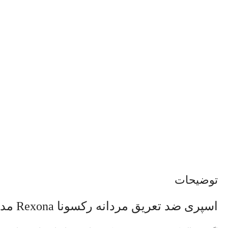
توضیحات
اسپری ضد تعریق مردانه رکسونا Rexona مدل کوبالت؛ قدرت خنک‌کنندگی و محافظت طولانی‌مدت