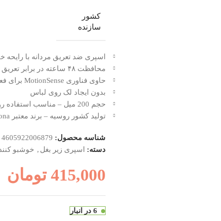
کشور
سازنده
اسپری ضد تعریق مردانه با رایحه خ
محافظت ۴۸ ساعته در برابر تعریق و بوی بدن
حاوی فناوری MotionSense برای فعال‌سازی رایحه با حرکت بدن
بدون ایجاد لک روی لباس
حجم 200 میل – مناسب استفاده روزانه
تولید کشور روسیه – برند معتبر Rexona
شناسه محصول:
4605922006879
دسته:
اسپری زیر بغل
,
خوشبو کنند
415,000
تومان
6 در انبار