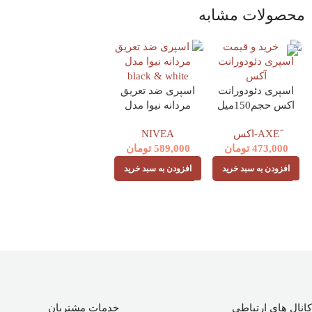
محصولات مشابه
اسپری دئودورانت
اسپری ضد تعریق
اکس حجم150میل
مردانه نیوا مدل
رایحه AXE DARK
black & white حجم
NIVEA
TEMPTATION
200 میل
473,000
تومان
589,000
تومان
افزودن به سبد خرید
افزودن به سبد خرید
کانال های ارتباطی
خدمات مشتریان