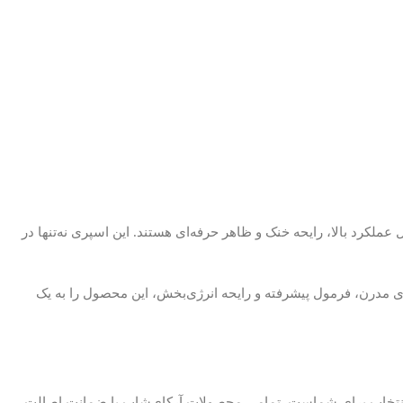
Cob به‌طور خاص برای مردان طراحی شده که به‌دنبال عملکرد بالا، رایحه خنک و ظاهر حرفه‌ای هستند. این اسپری نه‌تنها در
 مدرن، فرمول پیشرفته و رایحه انرژی‌بخش، این محصول را به یک
نتخاب برای شماست. تمامی محصولات آرکای‌شاپ با ضمانت اصالت،