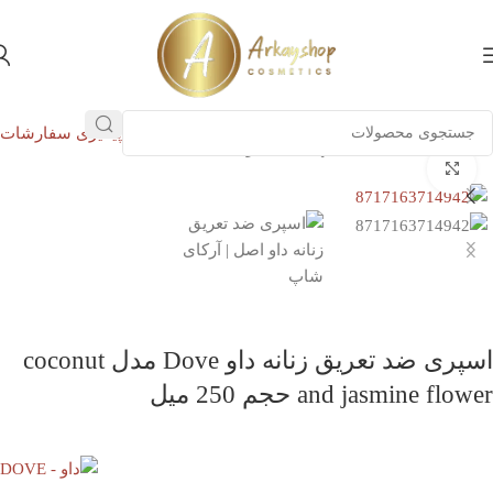
پیگیری سفارشات
خانه
بهداشت شخصی
بهداشت بانوان
بزرگنمایی تصویر
اسپری ضد تعریق زنانه داو Dove مدل coconut
and jasmine flower حجم 250 میل