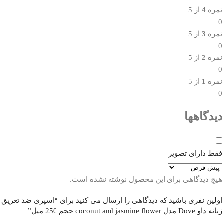
نمره
4
از 5
0
نمره
3
از 5
0
نمره
2
از 5
0
نمره
1
از 5
0
دیدگاهها
فقط دارای تصویر
هیچ دیدگاهی برای این محصول نوشته نشده است.
اولین نفری باشید که دیدگاهی را ارسال می کنید برای “اسپری ضد تعریق
زنانه داو Dove مدل coconut and jasmine flower حجم 250 میل”