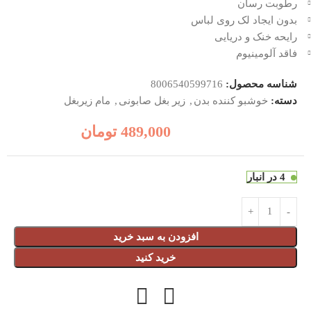
رطوبت رسان
بدون ایجاد لک روی لباس
رایحه خنک و دریایی
فاقد آلومینیوم
شناسه محصول:
8006540599716
دسته:
خوشبو کننده بدن
,
زیر بغل صابونی
,
مام زیربغل
489,000
تومان
4 در انبار
افزودن به سبد خرید
خرید کنید