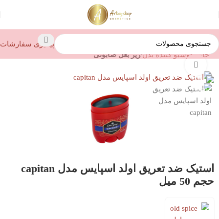
پیگیری سفارشات
خانه
خوشبو کننده بدن
زیر بغل صابونی
بزرگنمایی تصویر
استیک ضد تعریق اولد اسپایس مدل capitan
حجم 50 میل