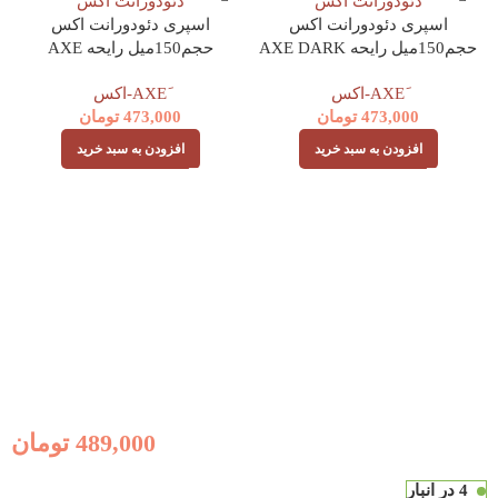
اسپری دئودورانت اکس
اسپری دئودورانت اکس
حجم150میل رایحه AXE DARK
حجم150میل رایحه AXE
LEATHER AND COOKIES
TEMPTATION
473,000
تومان
473,000
تومان
افزودن به سبد خرید
افزودن به سبد خرید
489,000
تومان
4 در انبار