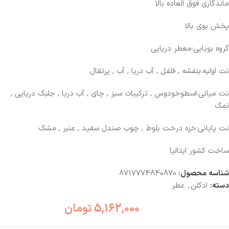
ماندگاری فوق العاده بالا
پخش بوی بالا
گروه بویایی:معطر دریایی
نت اولیه:بنفشه , فلفل , آب دریا , آب , پرتقال
نت میانی:اسطوخودوس , ترکیبات سبز , چای , آب دریا , جلبک دریایی ,
نمک
نت پایانی:خزه درخت بلوط , چوب صندل سفید , عنبر , مشک
ساخت کشور ایتالیا
شناسه محصول:
8717774840870
دسته:
ادکلن
,
عطر
5,162,000
تومان