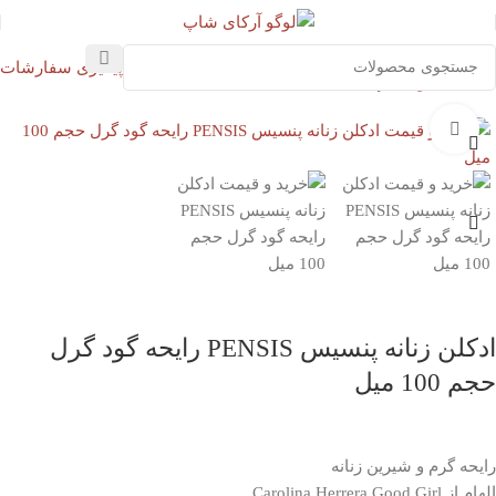
پیگیری سفارشات
خانه
ادکلن
عطر
بزرگنمایی تصویر
ادکلن زنانه پنسیس PENSIS رایحه گود گرل
حجم 100 میل
رایحه گرم و شیرین زنانه
الهام از Carolina Herrera Good Girl