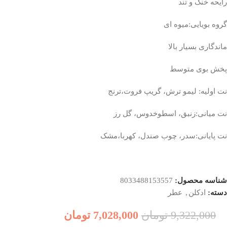
رایحه خنک و تند
گروه بویایی:میوه ای
ماندگاری بسیار بالا
پخش بوی متوسط
نت اولیه: ليمو ترش، گريپ فروت،ترنج
نت میانی:زنبق، اسطوخدوس، گل رز
نت پایانی:سدر، چوب صندل، کهربا،مشک
شناسه محصول:
8033488153557
دسته:
ادکلن
,
عطر
9,322,000
تومان
7,028,000
تومان