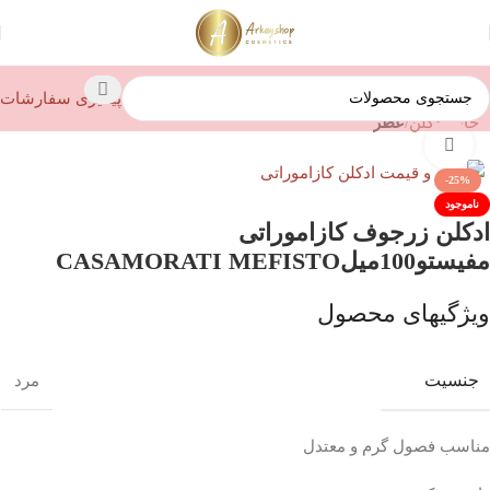
پیگیری سفارشات
خانه
ادکلن
عطر
بزرگنمایی تصویر
-25%
ناموجود
ادکلن زرجوف کازاموراتی
مفیستو100میلCASAMORATI MEFISTO
ویژگیهای محصول
جنسیت
مرد
مناسب فصول گرم و معتدل