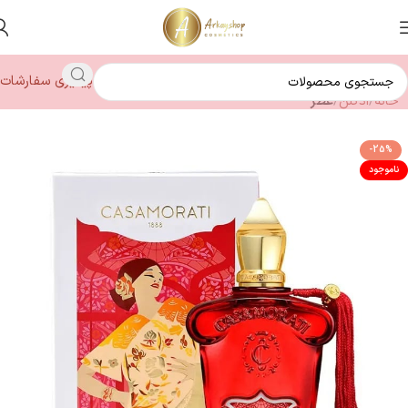
پیگیری سفارشات
خانه
ادکلن
عطر
-25%
ناموجود