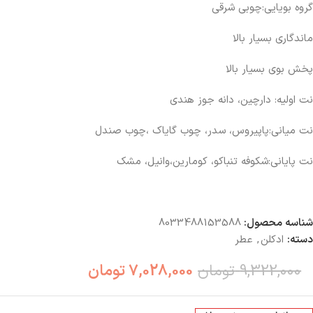
گروه بویایی:چوبی شرقی
ماندگاری بسیار بالا
پخش بوی بسیار بالا
نت اولیه: دارچين، دانه جوز هندي
نت میانی:پاپيروس، سدر، چوب گاياک ،چوب صندل
نت پایانی:شکوفه تنباکو، کومارين،وانيل، مشک
شناسه محصول:
8033488153588
دسته:
ادکلن
,
عطر
9,322,000
تومان
7,028,000
تومان