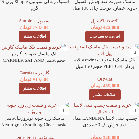
ماسک صورت ضد جوش اکسول
استیک زغالی سیمپل Simple وزن
حاوی عصاره درخت چای 100 میل
گرم
axwell-اکسول
سیمپل - Simple
422,000
تومان
778,000
تومان
افزودن به سبد خرید
اطلاعات بیشتر
ناموجود
ناموجود
بلک ماسک صورت گارنیر
بلک ماسک استوینت ostwint لایه
حجم50میلGARNIER SAF AND
بردار PEEL OFF حجم 150 میل
TEMIZ KUMURLU
گارنیر - Garnier
Ostwint
910,000
تومان
459,000
تومان
اطلاعات بیشتر
اطلاعات بیشتر
ناموجود
ناموجود
چسب بینی لانبنا LANBENA مدل
ماسک زرد چوبه نوتروژینا50میل
ضد جوش پک 60 عددی
Neutrogena Soothing Clear maske
328,000
تومان
نوتروژینا_neutrogena