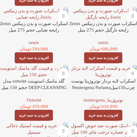
افزودن به سبد خرید
افزودن به سبد خرید
اسکراب صورت و بدن زنیکس Zenix
اسکراب صورت و بدن زنیکس Zenix
رایحه نارگیل حجم 275 میل
رایحه نعنایی حجم 275 میل
zenix
zenix
606,000
تومان
594,000
تومان
افزودن به سبد خرید
افزودن به سبد خرید
اسکراب لایه بردار نوتروژینا پوست
گلد ماسک استوینت ostwint مدل
چرب150میلNeutrogena Parlama
DEEP CLEANSING حجم 150 میل
Karsiti
نوتروژینا_neutrogena
Ostwint
616,000
تومان
459,000
تومان
افزودن به سبد خرید
افزودن به سبد خرید
ناموجود