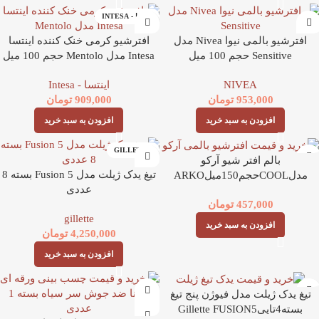
اینتسا - INTESA
افترشیو بالمی نیوا Nivea مدل
افترشیو کرمی خنک کننده اینتسا
Sensitive حجم 100 میل
Intesa مدل Mentolo حجم 100 میل
NIVEA
اینتسا - Intesa
953,000
تومان
909,000
تومان
افزودن به سبد خرید
افزودن به سبد خرید
GILLETTE
بالم افتر شیو آرکو
تیغ یدک ژیلت مدل 5 Fusion بسته 8
مدلCOOLحجم150میلARKO
عددی
457,000
تومان
gillette
افزودن به سبد خرید
4,250,000
تومان
افزودن به سبد خرید
تیغ یدک ژیلت مدل فیوژن پنج تیغ
بسته4تاییGillette FUSION5