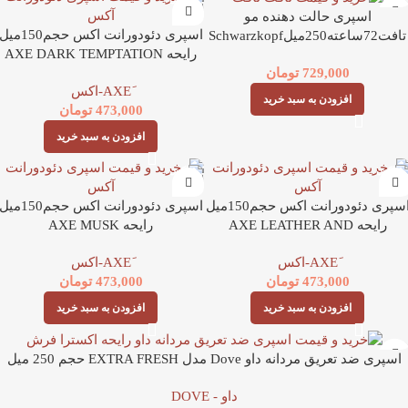
اسپری حالت دهنده مو
اسپری دئودورانت اکس حجم150می
تافت72ساعته250میلSchwarzkopf
رایحه AXE DARK TEMPTATION
taft
729,000
تومان
افزودن به سبد خرید
473,000
تومان
افزودن به سبد خرید
اسپری دئودورانت اکس حجم150میل
اسپری دئودورانت اکس حجم150می
رایحه AXE LEATHER AND
رایحه AXE MUSK
COOKIES
473,000
تومان
473,000
تومان
افزودن به سبد خرید
افزودن به سبد خرید
اسپری ضد تعریق مردانه داو Dove مدل EXTRA FRESH حجم 250 میل
داو - DOVE