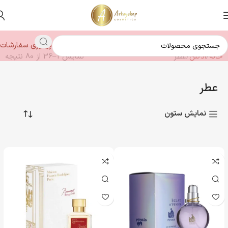
پیگیری سفارشات
خانه
ادکلن
عطر
نمایش 1–36 از 80 نتیجه
عطر
نمایش ستون