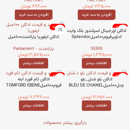
FACTORY
FACTORY
735,000
تومان
682,000
تومان
افزودن به سبد خرید
افزودن به سبد خرید
ناموجود
ناموجود
ادکلن اورجینال اسپلندور بلک وایت
ادئوپرفیوم100میلSplendor
ادکلن ایفوریا پارلامنت100میل
SERIS
پارلامنت - Parliament
1,345,000
تومان
3,575,000
تومان
اطلاعات بیشتر
اطلاعات بیشتر
ناموجود
ناموجود
ادکلن بلو شنل_بلو
ادکلن تام فورد ابنه
چنل100میلBLEU DE CHANEL
فیوم100میلTOMFORD EBENE
FUME
4,657,000
تومان
7,346,000
تومان
اطلاعات بیشتر
اطلاعات بیشتر
بارگیری بیشتر محصولات